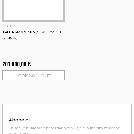
Thule
THULE BASIN ARAÇ ÜSTÜ ÇADIR
(2 Kişilik)
201.600,00 ₺
Stok Sorunuz
Abone ol
En son yeniliklerden haberdar olmak için e-bültenimize abone
olabilirsiniz.