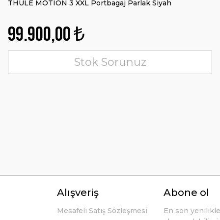
THULE MOTION 3 XXL Portbagaj Parlak Siyah
99.900,00 ₺
Stok Sorunuz
Alışveriş
Abone ol
Mesafeli Satış Sözleşmesi
En son yenilikl