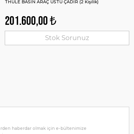
THULE BASIN ARAÇ ÜSTÜ ÇADIR (2 Kişilik)
201.600,00 ₺
Stok Sorunuz
erden haberdar olmak için e-bültenimize