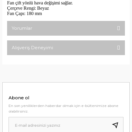
Fan çift yönlü hava değişimi sağlar.
Çerçeve Rengi: Beyaz
Fan Çapı: 180 mm
Yorumlar
Alışveriş Deneyimi
Bu ürüne ilk yorumu siz yapın!
Tirolcamp sitesinde aradığınız
ürünleri rahatça bulabilirsiniz .
Yorum Yaz
Görseller anlaşılır şekilde fiyatları
uygun çeşitleri çok. Ürünü itinalı bir
şekilde gönderiyorlar.
M... K... | 24/12/2025
Abone ol
Hiç sıkıntı çekmedim, hızlı bir şekilde
En son yeniliklerden haberdar olmak için e-bültenimize abone
ulaştı.
olabilirsiniz.
B... A... | 24/12/2024
Kolay erişilebilir bir site.