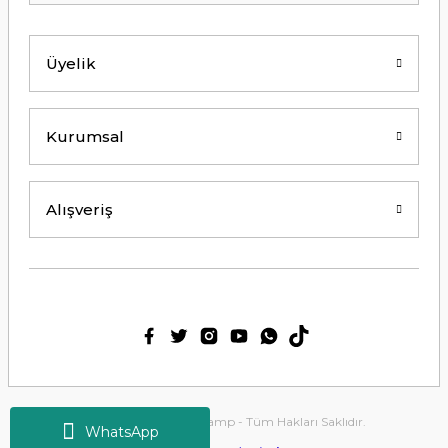
Y... K... | 21/09/2024
Üyelik
Kesinlikle Hem Ürünü hem de firmayı
tavsiye ederim. Gayet ilgili ve
açıklayıcı bir şekilde benimle
ilgilendiler. Çok Çok Teşekkür ederim.
Kurumsal
Ali Bal | 06/06/2024
Teşekkürler ilgi alaka süper.
Alışveriş
M... M... | 25/05/2024
Thetford tuvalet kimyasalını başka
ürün kullanmış biri olarak tek
geçerim. Bu siteden ilk kez alışveriş
yaptım. Çok memnun kaldım. 3. gün
sabah ürün elime ulaştı. Teşekkür
ederim.
Ülkü Meriç | 15/01/2024
2025 Copyright Tirolcamp - Tüm Hakları Saklıdır.
WhatsApp
Deneyimini Paylaş