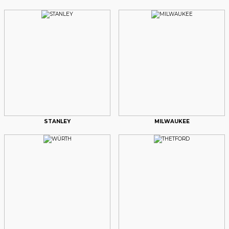
Stanley
Stanley Quencher H2.O FlowState™ Tumbler Pipetli Termos | 1.18L Merca
STANLEY
MILWAUKEE
4.198,60 ₺
Sepete Ekle
Yeni