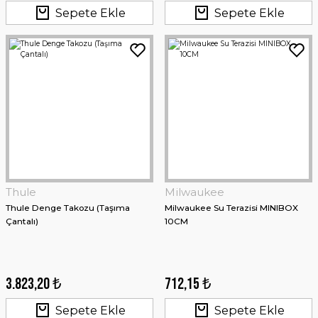
Sepete Ekle
Sepete Ekle
Stanley
Stanley The AeroLight™ Transit Mug 0.59 Lt - Krem
3.218,60 ₺
Sepete Ekle
Thule
Milwaukee
Thule Denge Takozu (Taşıma
Milwaukee Su Terazisi MINIBOX
Çantalı)
10CM
3.823,20 ₺
712,15 ₺
Sepete Ekle
Sepete Ekle