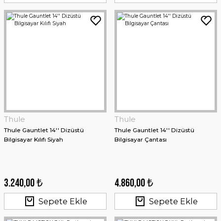
Stanley
Stanley The AeroLight™ Transit Mug 0.59 Lt - Gri
Thule
Thule
3.218,60 ₺
Thule Gauntlet 14'' Dizüstü
Thule Gauntlet 14'' Dizüstü
Bilgisayar Kılıfı Siyah
Bilgisayar Çantası
Sepete Ekle
3.240,00 ₺
4.860,00 ₺
Sepete Ekle
Sepete Ekle