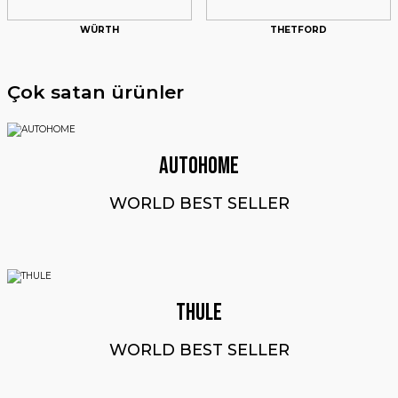
WÜRTH
THETFORD
Çok satan ürünler
AUTOHOME
Thule
Thule QuickFit Tente Altı Çadır (3.60 Mt)
WORLD BEST SELLER
92.664,00 ₺
THULE
Sepete Ekle
WORLD BEST SELLER
%50 İndirim