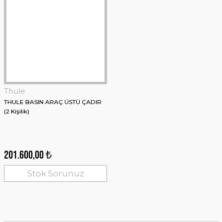
Thule
THULE BASIN ARAÇ ÜSTÜ ÇADIR
(2 Kişilik)
Stanley
Stanley The Cafe To-Go Termos Bardak 0,35 LT Lacivert
201.600,00 ₺
Stok Sorunuz
2.378,60 ₺
Sepete Ekle