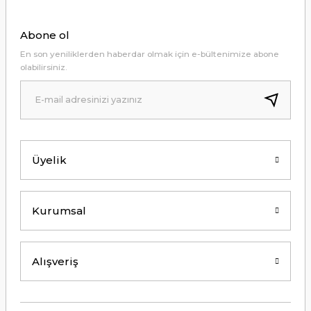
Abone ol
En son yeniliklerden haberdar olmak için e-bültenimize abone
olabilirsiniz.
Üyelik
Kurumsal
Stanley
IceFlow™ Flip Straw Tumbler Pipetli Termos 0.89 Lt Mavi
Alışveriş