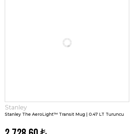
Stanley
Stanley The AeroLight™ Transit Mug | 0.47 LT Turuncu
2.728,60 ₺