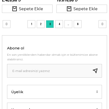
Sepete Ekle
Sepete Ekle
1
2
3
4
..
6
Abone ol
En son yeniliklerden haberdar olmak için e-bültenimize abone
olabilirsiniz.
Üyelik