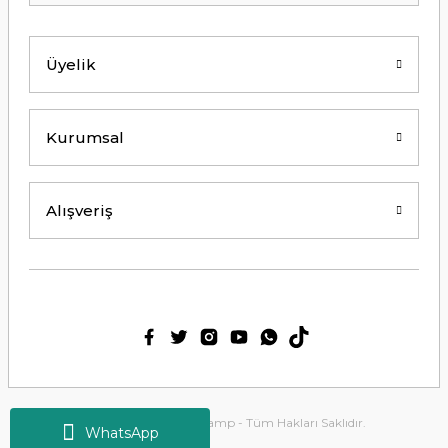
Kolay erişilebilir bir site.
Y... K... | 21/09/2024
Üyelik
Kesinlikle Hem Ürünü hem de firmayı
tavsiye ederim. Gayet ilgili ve
açıklayıcı bir şekilde benimle
ilgilendiler. Çok Çok Teşekkür ederim.
Kurumsal
Ali Bal | 06/06/2024
Teşekkürler ilgi alaka süper.
Alışveriş
M... M... | 25/05/2024
Thetford tuvalet kimyasalını başka
ürün kullanmış biri olarak tek
geçerim. Bu siteden ilk kez alışveriş
yaptım. Çok memnun kaldım. 3. gün
sabah ürün elime ulaştı. Teşekkür
ederim.
Ülkü Meriç | 15/01/2024
2025 Copyright Tirolcamp - Tüm Hakları Saklıdır.
WhatsApp