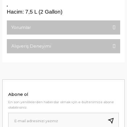
Hacim: 7,5 L (2 Gallon)
Yorumlar
Alışveriş Deneyimi
Bu ürüne ilk yorumu siz yapın!
Tirolcamp sitesinde aradığınız
ürünleri rahatça bulabilirsiniz .
Yorum Yaz
Görseller anlaşılır şekilde fiyatları
uygun çeşitleri çok. Ürünü itinalı bir
şekilde gönderiyorlar.
M... K... | 24/12/2025
Abone ol
Hiç sıkıntı çekmedim, hızlı bir şekilde
En son yeniliklerden haberdar olmak için e-bültenimize abone
ulaştı.
olabilirsiniz.
B... A... | 24/12/2024