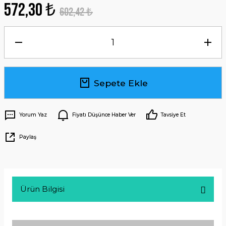
572,30 ₺
602,42 ₺
Sepete Ekle
Yorum Yaz
Fiyatı Düşünce Haber Ver
Tavsiye Et
Paylaş
Ürün Bilgisi