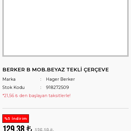
BERKER B MOB.BEYAZ TEKLİ ÇERÇEVE
Marka
Hager Berker
Stok Kodu
918272509
*21,56 ₺ den başlayan taksitlerle!
%5 İndirim
129,38 ₺
136,19 ₺