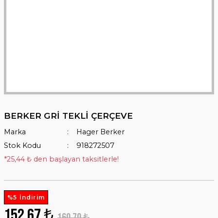
BERKER GRİ TEKLİ ÇERÇEVE
Marka
Hager Berker
Stok Kodu
918272507
*25,44 ₺ den başlayan taksitlerle!
%5 İndirim
152,67 ₺
160,70 ₺