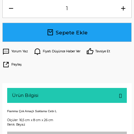
Sepete Ekle
Yorum Yaz
Fiyatı Düşünce Haber Ver
Tavsiye Et
Paylaş
Ürün Bilgisi
Fiamma Çok Amaçlı Saklama Cebi L
Ölçüler: 16,5 cm x 8 cm x 26 cm
Renk: Beyaz