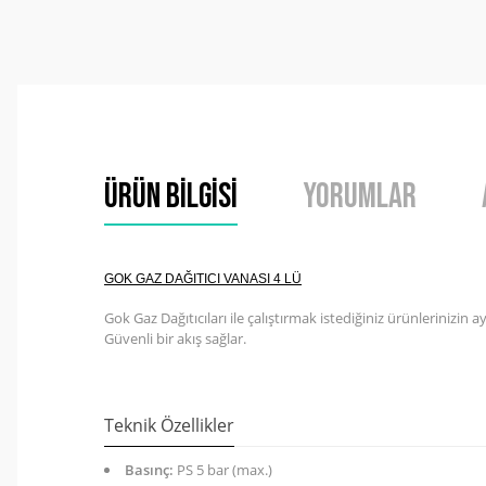
Ürün Bilgisi
Yorumlar
GOK GAZ DAĞITICI VANASI 4 LÜ
Gok Gaz Dağıtıcıları ile çalıştırmak istediğiniz ürünlerinizin a
Güvenli bir akış sağlar.
Teknik Özellikler
Basınç:
PS 5 bar (max.)