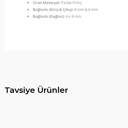
Ürün Materyal:
Parlak Pirinç
Bağlantı (Giriş & Çıkış):
8 mm & 8 mm
Bağlantı (Dağtıcı):
4 x 8 mm
Tirolcamp sitesinde aradığınız ürünleri rahatça bulabilirsiniz . G
uygun çeşitleri çok. Ürünü itinalı bir şekilde gönderiyorlar.
M... K... | 24/12/2025
Hiç sıkıntı çekmedim, hızlı bir şekilde ulaştı.
B... A... | 24/12/2024
Tavsiye Ürünler
Kolay erişilebilir bir site.
%5 İndirim
Y... K... | 21/09/2024
Kesinlikle Hem Ürünü hem de firmayı tavsiye ederim. Gayet ilgi
ilgilendiler. Çok Çok Teşekkür ederim.