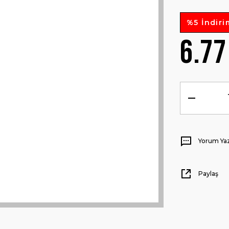
%5 İndiri
6.77
Yorum Ya
Paylaş