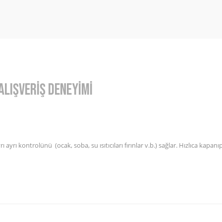
Alışveriş Deneyimi
yrı ayrı kontrolünü (ocak, soba, su ısıtıcıları fırınlar v.b.) sağlar. Hızlıca kapa