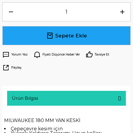
Sepete Ekle
Yorum Yaz
Fiyatı Düşünce Haber Ver
Tavsiye Et
Paylaş
Ürün Bilgisi
MILWAUKEE 180 MM YAN KESKİ
Çepeçevre kesim için