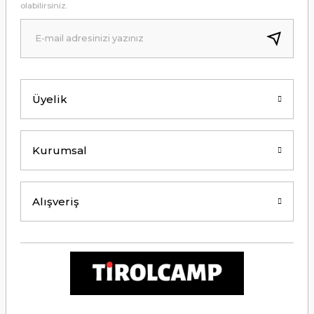
olabilirsiniz.
B... A... | 24/12/2024
Kolay erişilebilir bir site.
Y... K... | 21/09/2024
Üyelik
Kesinlikle Hem Ürünü hem de firmayı
tavsiye ederim. Gayet ilgili ve
açıklayıcı bir şekilde benimle
ilgilendiler. Çok Çok Teşekkür ederim.
Kurumsal
Ali Bal | 06/06/2024
Teşekkürler ilgi alaka süper.
Alışveriş
M... M... | 25/05/2024
Thetford tuvalet kimyasalını başka
ürün kullanmış biri olarak tek
geçerim. Bu siteden ilk kez alışveriş
yaptım. Çok memnun kaldım. 3. gün
sabah ürün elime ulaştı. Teşekkür
ederim.