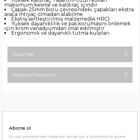
Yüksek Kaldıraç Tasarımı-Uzun kolları
maksimum kesme ve kaldıraç içindir
Çapak-25mm boru çevresindeki çapakları ekstra
araca ihtiyaç olmadan alabilme.
Ekstra sertleştirilmiş malzeme(64 HRC)
Yüksek dayanıklılık ve pas korumasını önlemek
için krom vanadyumdan imal edilmiştir
Ergonomik ve dayanıklı tutma kulpları
Yorumlar
Alışveriş Deneyimi
Bu ürüne ilk yorumu siz yapın!
Tirolcamp sitesinde aradığınız
ürünleri rahatça bulabilirsiniz .
Yorum Yaz
Görseller anlaşılır şekilde fiyatları
uygun çeşitleri çok. Ürünü itinalı bir
şekilde gönderiyorlar.
M... K... | 24/12/2025
Abone ol
Hiç sıkıntı çekmedim, hızlı bir şekilde
En son yeniliklerden haberdar olmak için e-bültenimize abone
ulaştı.