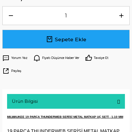
Sepete Ekle
Yorum Yaz
Fiyatı Düşünce Haber Ver
Tavsiye Et
Paylaş
Ürün Bilgisi
MILWAUKEE 19 PARÇA THUNDERWEB SERİSİ METAL MATKAP UÇ SETİ - 1-10 MM
19 PARÇA THUNDERWEB SERİSİ METAL MATKAP