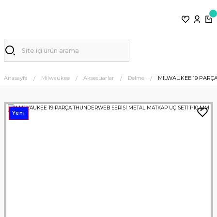
Anasayfa
Milwaukee
Aksesuarlar
Delme
MILWAUKEE 19 PARÇA
Yeni