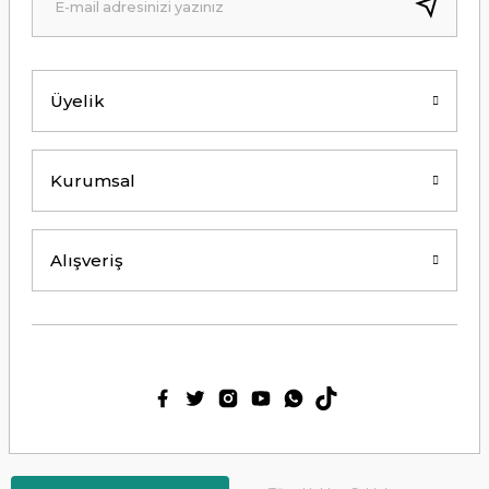
Kolay erişilebilir bir site.
Y... K... | 21/09/2024
Üyelik
Kesinlikle Hem Ürünü hem de firmayı
tavsiye ederim. Gayet ilgili ve
açıklayıcı bir şekilde benimle
ilgilendiler. Çok Çok Teşekkür ederim.
Kurumsal
Ali Bal | 06/06/2024
Teşekkürler ilgi alaka süper.
Alışveriş
M... M... | 25/05/2024
Thetford tuvalet kimyasalını başka
ürün kullanmış biri olarak tek
geçerim. Bu siteden ilk kez alışveriş
yaptım. Çok memnun kaldım. 3. gün
sabah ürün elime ulaştı. Teşekkür
ederim.
Ülkü Meriç | 15/01/2024