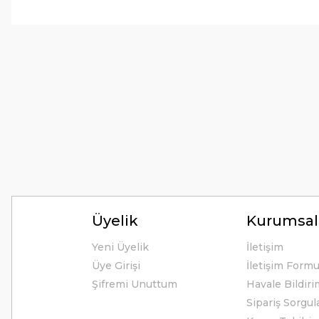
Tirolcamp sitesinde aradığınız ürünleri rahatça bulabilirsiniz . G
uygun çeşitleri çok. Ürünü itinalı bir şekilde gönderiyorlar.
M... K... | 24/12/2025
Hiç sıkıntı çekmedim, hızlı bir şekilde ulaştı.
B... A... | 24/12/2024
Kolay erişilebilir bir site.
Y... K... | 21/09/2024
Kesinlikle Hem Ürünü hem de firmayı tavsiye ederim. Gayet ilgi
ilgilendiler. Çok Çok Teşekkür ederim.
Üyelik
Kurumsal
Ali Bal | 06/06/2024
Yeni Üyelik
İletişim
Üye Girişi
İletişim Form
Teşekkürler ilgi alaka süper.
Şifremi Unuttum
Havale Bildir
M... M... | 25/05/2024
Sipariş Sorgul