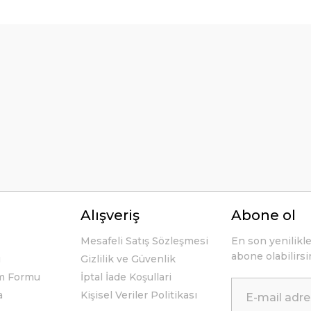
örseller anlaşılır şekilde fiyatları
Bu ürüne ilk yorumu siz yapın!
Yorum Yaz
li ve açıklayıcı bir şekilde benimle
Alışveriş
Abone ol
Mesafeli Satış Sözleşmesi
En son yenilikl
abone olabilirsi
u
Gizlilik ve Güvenlik
im Formu
İptal İade Koşullari
a
Kişisel Veriler Politikası