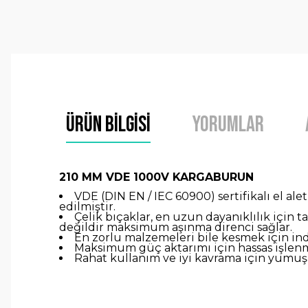
Ürün Bilgisi
Yorumlar
210 MM VDE 1000V KARGABURUN
VDE (DIN EN / IEC 60900) sertifikalı el alet
edilmiştir.
Çelik bıçaklar, en uzun dayanıklılık için
değildir maksimum aşınma direnci sağlar.
En zorlu malzemeleri bile kesmek için indü
Maksimum güç aktarımı için hassas işlenmi
Rahat kullanım ve iyi kavrama için yumu