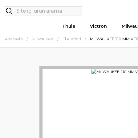
Thule
Victron
Milwau
Anasayfa
Milwaukee
El Aletleri
MILWAUKEE 210 MM VD