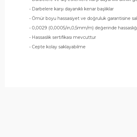
• Darbelere karşı dayanıklı kenar başlıklar
• Ömür boyu hassasiyet ve doğruluk garantisine sah
• 0,0029 (0,0005/in,0,5mm/m) değerinde hassaslığa
• Hassaslık sertifikası mevcuttur
• Cepte kolay saklayabilme
Tirolcamp sitesinde aradığınız ürünleri rahatça bulabilirsiniz . G
uygun çeşitleri çok. Ürünü itinalı bir şekilde gönderiyorlar.
M... K... | 24/12/2025
Hiç sıkıntı çekmedim, hızlı bir şekilde ulaştı.
B... A... | 24/12/2024
Kolay erişilebilir bir site.