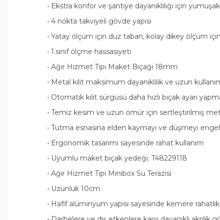
• Ekstra konfor ve şantiye dayanıklılığı için yumuş
• 4 nokta takviyeli gövde yapısı
• Yatay ölçüm için düz taban, kolay dikey ölçüm için
• 1.sınıf ölçme hassasiyeti
• Ağır Hizmet Tipi Maket Bıçağı 18mm
• Metal kilit maksimum dayanıklılık ve uzun kullanı
• Otomatik kilit sürgüsü daha hızlı bıçak ayarı yapma
• Temiz kesim ve uzun ömür için sertleştirilmiş me
• Tutma esnasına elden kaymayı ve düşmeyi engel
• Ergonomik tasarımı sayesinde rahat kullanım
• Uyumlu maket bıçak yedeği; T48229118
• Ağır Hizmet Tipi Minibox Su Terazisi
• Uzunluk 10cm
• Hafif alüminyum yapısı sayesinde kemere rahatlıkla
• Darbelere ve dış etkenlere karşı dayanıklı akrilik 