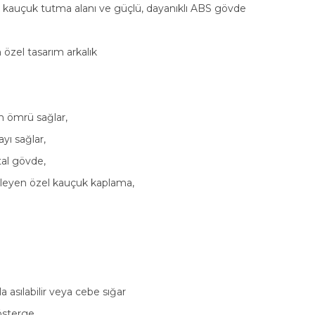
ak kauçuk tutma alanı ve güçlü, dayanıklı ABS gövde
 özel tasarım arkalık
m ömrü sağlar,
yı sağlar,
tal gövde,
leyen özel kauçuk kaplama,
 asılabilir veya cebe sığar
gösterge