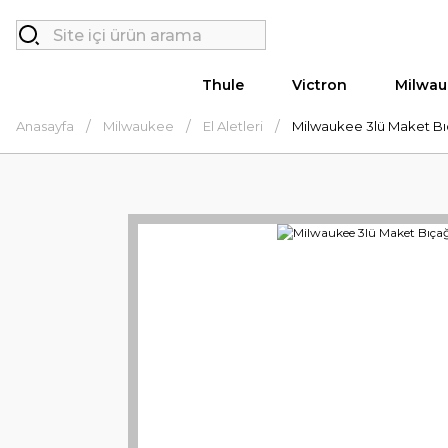
Thule
Victron
Milwau
Anasayfa
Milwaukee
El Aletleri
Milwaukee 3lü Maket Bıç