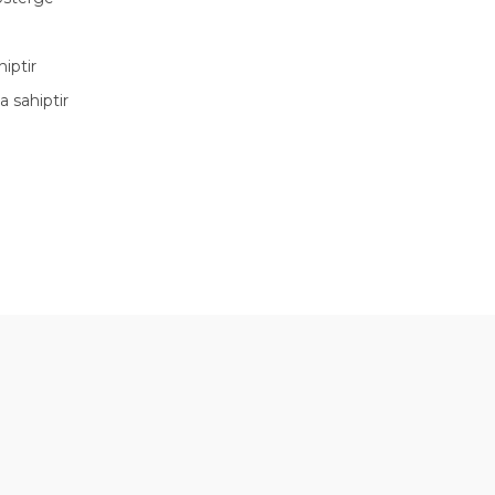
iptir
 sahiptir
örseller anlaşılır şekilde fiyatları
Bu ürüne ilk yorumu siz yapın!
Yorum Yaz