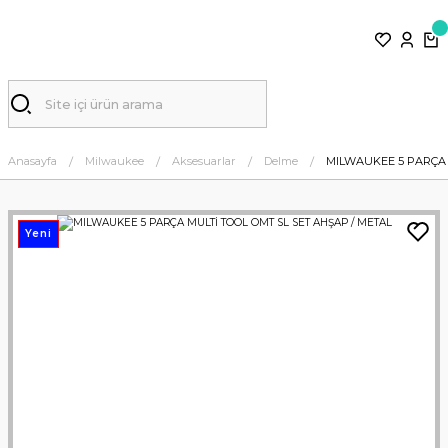
Anasayfa
Milwaukee
Aksesuarlar
Delme
MILWAUKEE 5 PARÇA 
Yeni