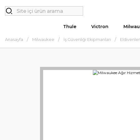
Thule
Victron
Milwau
Anasayfa
Milwaukee
İş Güvenliği Ekipmanları
Eldivenler