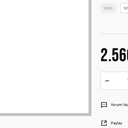
10/XL
11
2.56
Yorum Ya
Paylaş