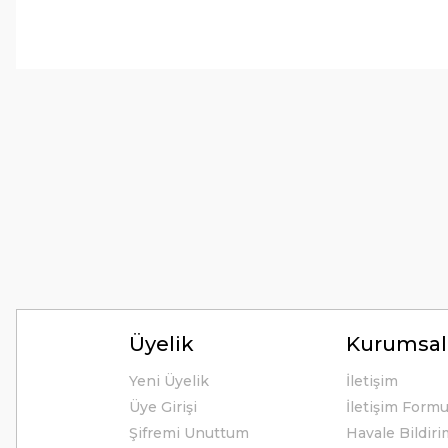
Tirolcamp sitesinde aradığınız ürünleri rahatça bulabilirsiniz . G
uygun çeşitleri çok. Ürünü itinalı bir şekilde gönderiyorlar.
M... K... | 24/12/2025
Hiç sıkıntı çekmedim, hızlı bir şekilde ulaştı.
B... A... | 24/12/2024
Kolay erişilebilir bir site.
Y... K... | 21/09/2024
Kesinlikle Hem Ürünü hem de firmayı tavsiye ederim. Gayet ilgi
ilgilendiler. Çok Çok Teşekkür ederim.
Üyelik
Kurumsal
Ali Bal | 06/06/2024
Yeni Üyelik
İletişim
Üye Girişi
İletişim Form
Teşekkürler ilgi alaka süper.
Şifremi Unuttum
Havale Bildir
M... M... | 25/05/2024