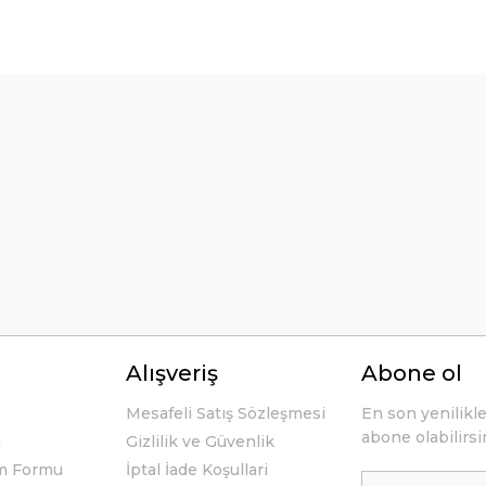
örseller anlaşılır şekilde fiyatları
Bu ürüne ilk yorumu siz yapın!
Yorum Yaz
li ve açıklayıcı bir şekilde benimle
Alışveriş
Abone ol
Mesafeli Satış Sözleşmesi
En son yenilikl
abone olabilirsi
u
Gizlilik ve Güvenlik
im Formu
İptal İade Koşullari