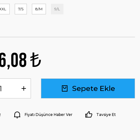
/XXL
7/S
8/M
9/L
6,08 ₺
Sepete Ekle
z
Fiyatı Düşünce Haber Ver
Tavsiye Et