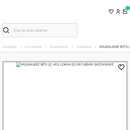
Anasayfa
Milwaukee
Aksesuarlar
Vidalama
MILWAUKEE BİTS U