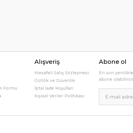
li ve açıklayıcı bir şekilde benimle
Alışveriş
Abone ol
Mesafeli Satış Sözleşmesi
En son yenilikl
abone olabilirsi
u
Gizlilik ve Güvenlik
im Formu
İptal İade Koşullari
a
Kişisel Veriler Politikası
 tek geçerim. Bu siteden ilk kez
me ulaştı. Teşekkür ederim.