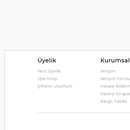
Hiç sıkıntı çekmedim, hızlı bir şekilde ulaştı.
B... A... | 24/12/2024
Kolay erişilebilir bir site.
Y... K... | 21/09/2024
Kesinlikle Hem Ürünü hem de firmayı tavsiye ederim. Gayet ilgi
ilgilendiler. Çok Çok Teşekkür ederim.
Üyelik
Kurumsal
Ali Bal | 06/06/2024
Yeni Üyelik
İletişim
Üye Girişi
İletişim Form
Teşekkürler ilgi alaka süper.
Şifremi Unuttum
Havale Bildir
M... M... | 25/05/2024
Sipariş Sorgul
Kargo Takibi
Thetford tuvalet kimyasalını başka ürün kullanmış biri olarak
alışveriş yaptım. Çok memnun kaldım. 3. gün sabah ürün eli
Ülkü Meriç | 15/01/2024