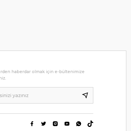
erden haberdar olmak için e-bültenimize
niz.