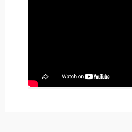
Tirolcamp sitesinde aradığınız ürünleri rahatça bulabilirsiniz . G
uygun çeşitleri çok. Ürünü itinalı bir şekilde gönderiyorlar.
M... K... | 24/12/2025