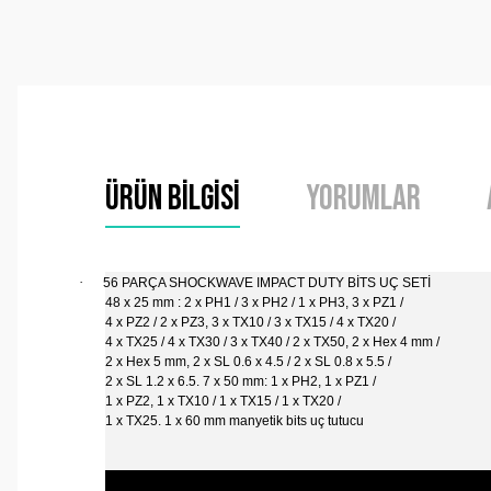
Ürün Bilgisi
Yorumlar
·
56 PARÇA SHOCKWAVE IMPACT DUTY BİTS UÇ SETİ
48 x 25 mm : 2 x PH1 / 3 x PH2 / 1 x PH3, 3 x PZ1 /
4 x PZ2 / 2 x PZ3, 3 x TX10 / 3 x TX15 / 4 x TX20 /
4 x TX25 / 4 x TX30 / 3 x TX40 / 2 x TX50, 2 x Hex 4 mm /
2 x Hex 5 mm, 2 x SL 0.6 x 4.5 / 2 x SL 0.8 x 5.5 /
2 x SL 1.2 x 6.5. 7 x 50 mm: 1 x PH2, 1 x PZ1 /
1 x PZ2, 1 x TX10 / 1 x TX15 / 1 x TX20 /
1 x TX25. 1 x 60 mm manyetik bits uç tutucu