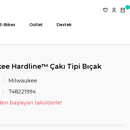
E-Bikes
Outlet
Destek
ee Hardline™ Çakı Tipi Bıçak
Milwaukee
T48221994
den başlayan taksitlerle!