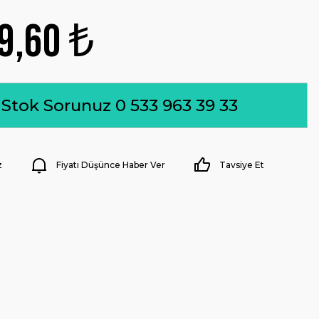
9,60 ₺
Stok Sorunuz 0 533 963 39 33
z
Fiyatı Düşünce Haber Ver
Tavsiye Et