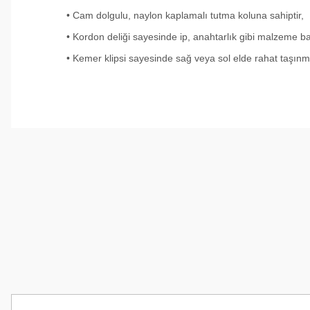
• Cam dolgulu, naylon kaplamalı tutma koluna sahiptir,
• Kordon deliği sayesinde ip, anahtarlık gibi malzeme ba
• Kemer klipsi sayesinde sağ veya sol elde rahat taşın
Tirolcamp sitesinde aradığınız ürünleri rahatça bulabilirsiniz . G
uygun çeşitleri çok. Ürünü itinalı bir şekilde gönderiyorlar.
M... K... | 24/12/2025
Hiç sıkıntı çekmedim, hızlı bir şekilde ulaştı.
B... A... | 24/12/2024
Kolay erişilebilir bir site.
Y... K... | 21/09/2024
Kesinlikle Hem Ürünü hem de firmayı tavsiye ederim. Gayet ilgi
ilgilendiler. Çok Çok Teşekkür ederim.