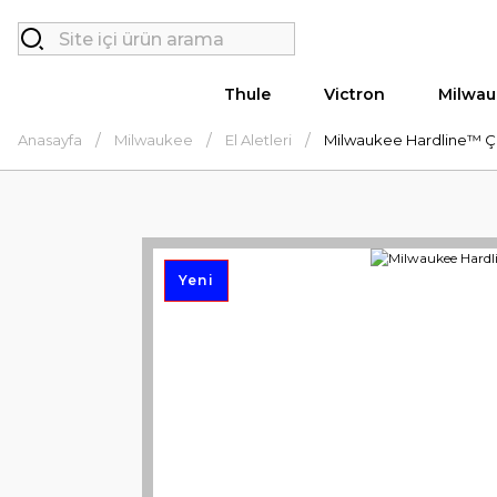
Thule
Victron
Milwau
Anasayfa
Milwaukee
El Aletleri
Milwaukee Hardline™ Ça
Yeni