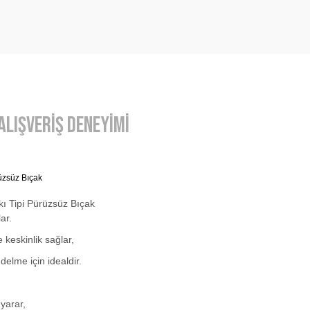
Alışveriş Deneyimi
üzsüz Bıçak
ı Tipi Pürüzsüz Bıçak
lar.
keskinlik sağlar,
delme için idealdir.
 yarar,