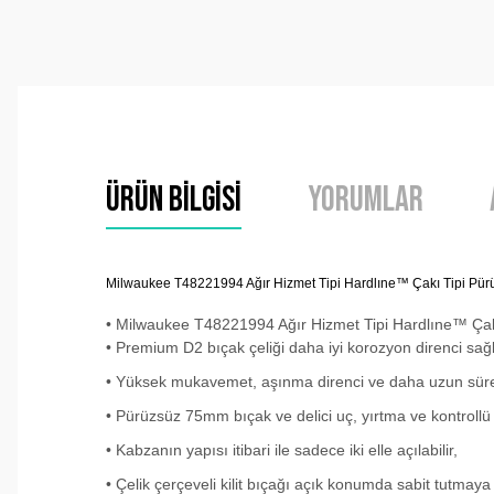
Ürün Bilgisi
Yorumlar
Milwaukee T48221994 Ağır Hizmet Tipi Hardlıne™ Çakı Tipi Pür
• Milwaukee T48221994 Ağır Hizmet Tipi Hardlıne™ Çak
• Premium D2 bıçak çeliği daha iyi korozyon direnci sağ
• Yüksek mukavemet, aşınma direnci ve daha uzun süre 
• Pürüzsüz 75mm bıçak ve delici uç, yırtma ve kontrollü 
• Kabzanın yapısı itibari ile sadece iki elle açılabilir,
• Çelik çerçeveli kilit bıçağı açık konumda sabit tutmaya