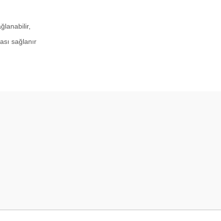
ğlanabilir,
ması sağlanır
örseller anlaşılır şekilde fiyatları
Bu ürüne ilk yorumu siz yapın!
Yorum Yaz
li ve açıklayıcı bir şekilde benimle