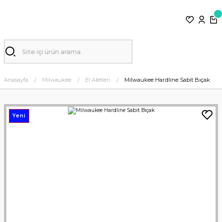
Anasayfa
Milwaukee
El Aletleri
Milwaukee Hardline Sabit Bıçak
Yeni