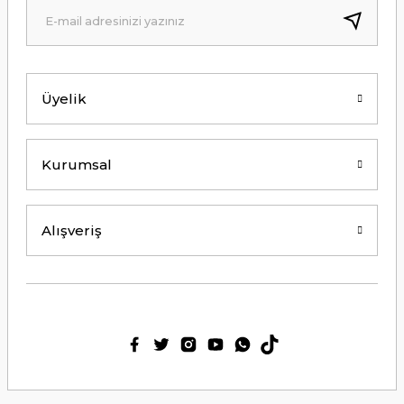
Kolay erişilebilir bir site.
Y... K... | 21/09/2024
Üyelik
Kesinlikle Hem Ürünü hem de firmayı
tavsiye ederim. Gayet ilgili ve
açıklayıcı bir şekilde benimle
ilgilendiler. Çok Çok Teşekkür ederim.
Kurumsal
Ali Bal | 06/06/2024
Teşekkürler ilgi alaka süper.
Alışveriş
M... M... | 25/05/2024
Thetford tuvalet kimyasalını başka
ürün kullanmış biri olarak tek
geçerim. Bu siteden ilk kez alışveriş
yaptım. Çok memnun kaldım. 3. gün
sabah ürün elime ulaştı. Teşekkür
ederim.
Ülkü Meriç | 15/01/2024