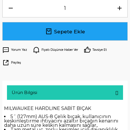
Sepete Ekle
Yorum Yaz
Fiyatı Düşünce Haber Ver
Tavsiye Et
Paylaş
Ürün Bilgisi
MILWAUKEE HARDLINE SABİT BIÇAK
5˝ (127mm) AUS-8 Çelik bıçak, kullanıcının
keskinleştirme ihtiyacını azaltır bıçağın kenarını
daha uzun süre keskin kalmasını sağlar,.
Tam metal uç, zorlu kesimler için dayanıklılık