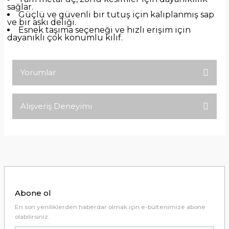
sağlar.
Güçlü ve güvenli bir tutuş için kalıplanmış sap
ve bir askı deliği.
Esnek taşıma seçeneği ve hızlı erişim için
dayanıklı çok konumlu kılıf.
Yorumlar
Alışveriş Deneyimi
Bu ürüne ilk yorumu siz yapın!
Tirolcamp sitesinde aradığınız
ürünleri rahatça bulabilirsiniz .
Yorum Yaz
Görseller anlaşılır şekilde fiyatları
uygun çeşitleri çok. Ürünü itinalı bir
şekilde gönderiyorlar.
M... K... | 24/12/2025
Abone ol
Hiç sıkıntı çekmedim, hızlı bir şekilde
En son yeniliklerden haberdar olmak için e-bültenimize abone
ulaştı.
olabilirsiniz.
B... A... | 24/12/2024