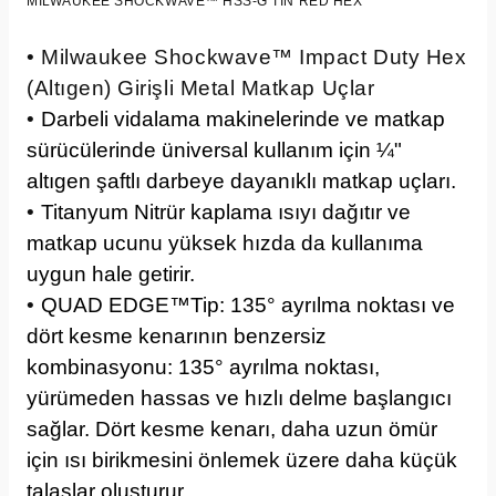
MILWAUKEE SHOCKWAVE™ HSS-G TIN RED HEX
• Milwaukee Shockwave™ Impact Duty Hex
(Altıgen) Girişli Metal Matkap Uçlar
•
Darbeli vidalama makinelerinde ve matkap
sürücülerinde üniversal kullanım için ¼"
altıgen şaftlı darbeye dayanıklı matkap uçları.
•
Titanyum Nitrür kaplama ısıyı dağıtır ve
matkap ucunu yüksek hızda da kullanıma
uygun hale getirir.
•
QUAD EDGE™Tip: 135° ayrılma noktası ve
dört kesme kenarının benzersiz
kombinasyonu: 135° ayrılma noktası,
yürümeden hassas ve hızlı delme başlangıcı
sağlar. Dört kesme kenarı, daha uzun ömür
için ısı birikmesini önlemek üzere daha küçük
talaşlar oluşturur.