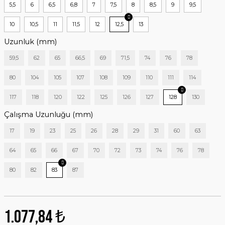
5,5
6
6,5
6,8
7
7,5
8
8,5
9
9,5
10
10,5
11
11,5
12
12,5
13
Uzunluk (mm)
59,5
62
65
66,5
69
71,5
74
76
78
80
104
105
107
108
109
110
111
114
117
118
120
122
125
126
127
128
130
Çalışma Uzunluğu (mm)
17
19
23
25
26
28
29
31
60
63
64
65
66
67
70
72
73
74
76
78
80
82
83
87
1.077,84 ₺