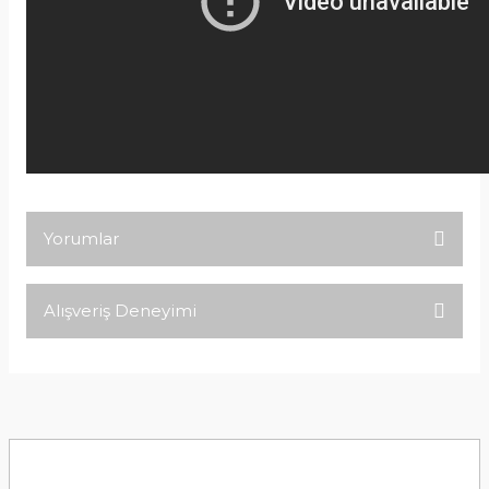
Yorumlar
Alışveriş Deneyimi
Bu ürüne ilk yorumu siz yapın!
Tirolcamp sitesinde aradığınız
ürünleri rahatça bulabilirsiniz .
Yorum Yaz
Görseller anlaşılır şekilde fiyatları
uygun çeşitleri çok. Ürünü itinalı bir
şekilde gönderiyorlar.
M... K... | 24/12/2025