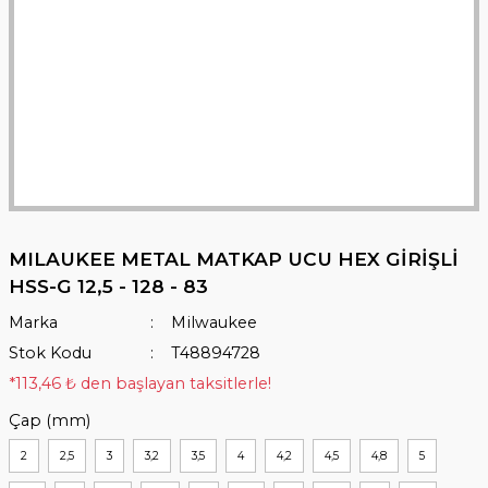
MILAUKEE METAL MATKAP UCU HEX GİRİŞLİ
HSS-G 12,5 - 128 - 83
Marka
Milwaukee
Stok Kodu
T48894728
*113,46 ₺ den başlayan taksitlerle!
Çap (mm)
2
2,5
3
3,2
3,5
4
4,2
4,5
4,8
5