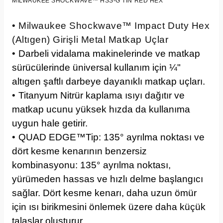
MILWAUKEE SHOCKWAVE™ HSS-G TIN RED HEX
• Milwaukee Shockwave™ Impact Duty Hex
(Altıgen) Girişli Metal Matkap Uçlar
•
Darbeli vidalama makinelerinde ve matkap
sürücülerinde üniversal kullanım için ¼"
altıgen şaftlı darbeye dayanıklı matkap uçları.
•
Titanyum Nitrür kaplama ısıyı dağıtır ve
matkap ucunu yüksek hızda da kullanıma
uygun hale getirir.
•
QUAD EDGE™Tip: 135° ayrılma noktası ve
dört kesme kenarının benzersiz
kombinasyonu: 135° ayrılma noktası,
yürümeden hassas ve hızlı delme başlangıcı
sağlar. Dört kesme kenarı, daha uzun ömür
için ısı birikmesini önlemek üzere daha küçük
talaşlar oluşturur.