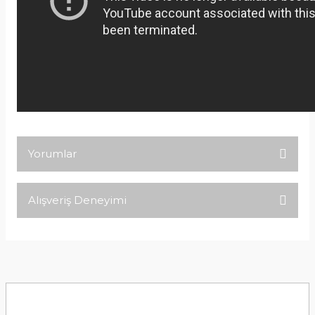
Yorumlar
Alışveriş Deneyimi
Bu ürüne ilk yorumu siz yapın!
Tirolcamp sitesinde aradığınız
ürünleri rahatça bulabilirsiniz .
Yorum Yaz
Görseller anlaşılır şekilde fiyatları
uygun çeşitleri çok. Ürünü itinalı bir
şekilde gönderiyorlar.
M... K... | 24/12/2025