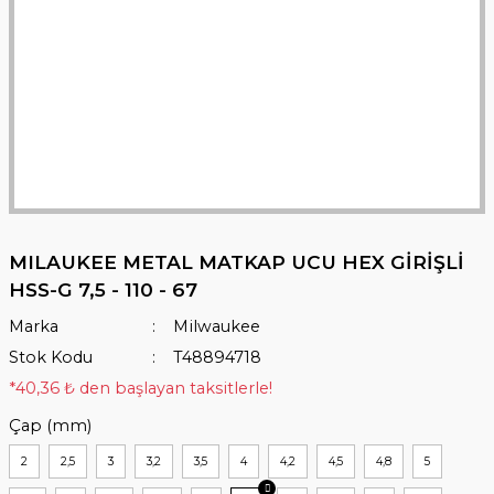
MILAUKEE METAL MATKAP UCU HEX GİRİŞLİ
HSS-G 7,5 - 110 - 67
Marka
Milwaukee
Stok Kodu
T48894718
*40,36 ₺ den başlayan taksitlerle!
Çap (mm)
2
2,5
3
3,2
3,5
4
4,2
4,5
4,8
5