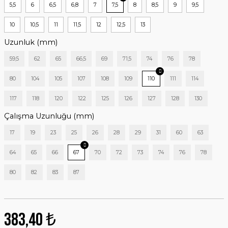
5,5
6
6,5
6,8
7
7,5
8
8,5
9
9,5
10
10,5
11
11,5
12
12,5
13
Uzunluk (mm)
59,5
62
65
66,5
69
71,5
74
76
78
80
104
105
107
108
109
110
111
114
117
118
120
122
125
126
127
128
130
Çalışma Uzunluğu (mm)
17
19
23
25
26
28
29
31
60
63
64
65
66
67
70
72
73
74
76
78
80
82
83
87
383,40 ₺