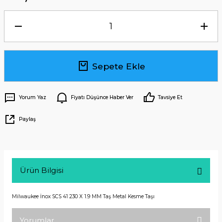
Sepete Ekle
Yorum Yaz
Fiyatı Düşünce Haber Ver
Tavsiye Et
Paylaş
Ürün Bilgisi
Milwaukee İnox SCS 41 230 X 1.9 MM Taş Metal Kesme Taşı
Yorumlar