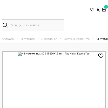
Anasayfa
Milwaukee
Aksesuarlar
İşleme ve Aşındırma
Milwauke