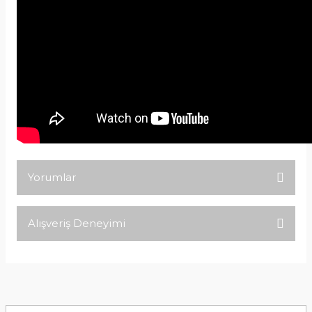
Yorumlar
Alışveriş Deneyimi
Bu ürüne ilk yorumu siz yapın!
Tirolcamp sitesinde aradığınız
ürünleri rahatça bulabilirsiniz .
Yorum Yaz
Görseller anlaşılır şekilde fiyatları
uygun çeşitleri çok. Ürünü itinalı bir
şekilde gönderiyorlar.