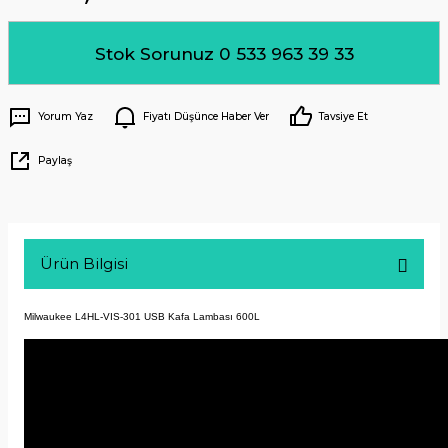
Stok Sorunuz 0 533 963 39 33
Yorum Yaz
Fiyatı Düşünce Haber Ver
Tavsiye Et
Paylaş
Ürün Bilgisi
Milwaukee L4HL-VIS-301 USB Kafa Lambası 600L