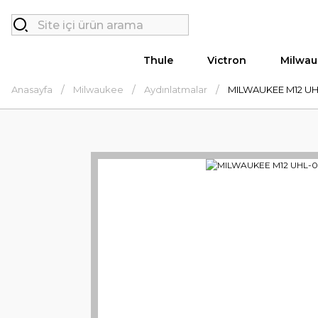
Thule
Victron
Milwau
Anasayfa
Milwaukee
Aydınlatmalar
MILWAUKEE M12 UH