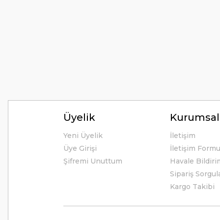
Hiç sıkıntı çekmedim, hızlı bir şekilde ulaştı.
B... A... | 24/12/2024
Kolay erişilebilir bir site.
Y... K... | 21/09/2024
Kesinlikle Hem Ürünü hem de firmayı tavsiye ederim. Gayet ilgi
ilgilendiler. Çok Çok Teşekkür ederim.
Üyelik
Kurumsal
Ali Bal | 06/06/2024
Yeni Üyelik
İletişim
Üye Girişi
İletişim Form
Teşekkürler ilgi alaka süper.
Şifremi Unuttum
Havale Bildir
M... M... | 25/05/2024
Sipariş Sorgul
Kargo Takibi
Thetford tuvalet kimyasalını başka ürün kullanmış biri olarak
alışveriş yaptım. Çok memnun kaldım. 3. gün sabah ürün eli
Ülkü Meriç | 15/01/2024