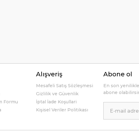
Yorum Yaz
li ve açıklayıcı bir şekilde benimle
Alışveriş
Abone ol
Mesafeli Satış Sözleşmesi
En son yenilikl
abone olabilirsi
u
Gizlilik ve Güvenlik
im Formu
İptal İade Koşullari
a
Kişisel Veriler Politikası
 tek geçerim. Bu siteden ilk kez
me ulaştı. Teşekkür ederim.