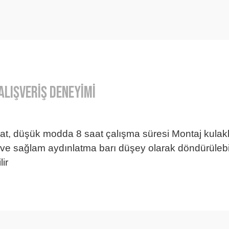
Alışveriş Deneyimi
t, düşük modda 8 saat çalışma süresi Montaj kulakl
e sağlam aydınlatma barı düşey olarak döndürülebili
ir
örseller anlaşılır şekilde fiyatları
Bu ürüne ilk yorumu siz yapın!