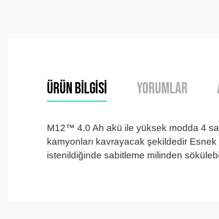
Ürün Bilgisi
Yorumlar
M12™ 4.0 Ah akü ile yüksek modda 4 saa
kamyonları kavrayacak şekildedir Esnek v
istenildiğinde sabitleme milinden sökülebil
Tirolcamp sitesinde aradığınız ürünleri rahatça bulabilirsiniz . G
uygun çeşitleri çok. Ürünü itinalı bir şekilde gönderiyorlar.
M... K... | 24/12/2025