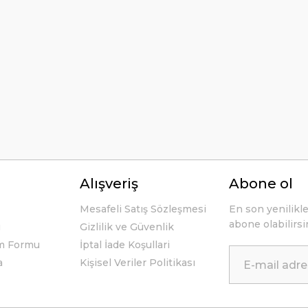
Yorum Yaz
li ve açıklayıcı bir şekilde benimle
Alışveriş
Abone ol
Mesafeli Satış Sözleşmesi
En son yenilikl
abone olabilirsi
u
Gizlilik ve Güvenlik
im Formu
İptal İade Koşullari
a
Kişisel Veriler Politikası
 tek geçerim. Bu siteden ilk kez
me ulaştı. Teşekkür ederim.