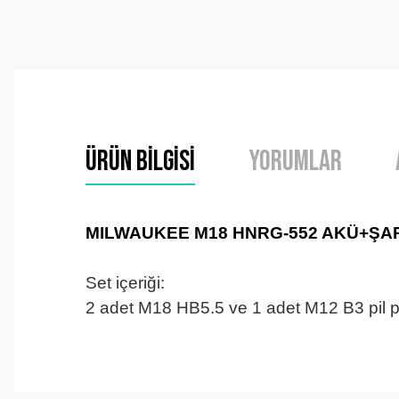
Ürün Bilgisi
Yorumlar
MILWAUKEE M18 HNRG-552 AKÜ+ŞAR
Set içeriği:
2 adet M18 HB5.5 ve 1 adet M12 B3 pil pak
Tirolcamp sitesinde aradığınız ürünleri rahatça bulabilirsiniz . G
uygun çeşitleri çok. Ürünü itinalı bir şekilde gönderiyorlar.