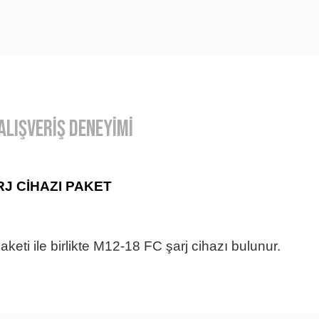
Alışveriş Deneyimi
J CİHAZI PAKET
eti ile birlikte M12-18 FC şarj cihazı bulunur.
örseller anlaşılır şekilde fiyatları
Bu ürüne ilk yorumu siz yapın!