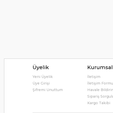
M... K... | 24/12/2025
Hiç sıkıntı çekmedim, hızlı bir şekilde ulaştı.
B... A... | 24/12/2024
Kolay erişilebilir bir site.
Y... K... | 21/09/2024
Kesinlikle Hem Ürünü hem de firmayı tavsiye ederim. Gayet ilgi
ilgilendiler. Çok Çok Teşekkür ederim.
Üyelik
Kurumsal
Ali Bal | 06/06/2024
Yeni Üyelik
İletişim
Üye Girişi
İletişim Form
Teşekkürler ilgi alaka süper.
Şifremi Unuttum
Havale Bildir
M... M... | 25/05/2024
Sipariş Sorgul
Kargo Takibi
Thetford tuvalet kimyasalını başka ürün kullanmış biri olarak
alışveriş yaptım. Çok memnun kaldım. 3. gün sabah ürün eli