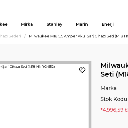
kee
Mirka
Stanley
Marin
Enerji
hazı Setleri
Milwaukee M18 5,5 Amper Akü+Şarj Cihazı Seti (M18 
Milwauk
Seti (M
Marka
Stok Kodu
*4.996,59 ₺