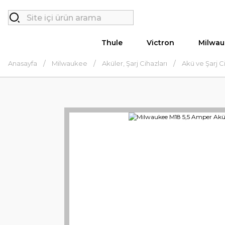
Thule
Victron
Milwau
Anasayfa
Milwaukee
Aküler, Şarj Cihazları
Akü ve Şarj Ci