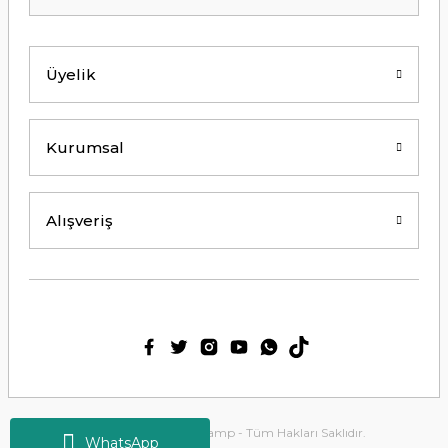
Kolay erişilebilir bir site.
Y... K... | 21/09/2024
Üyelik
Kesinlikle Hem Ürünü hem de firmayı
tavsiye ederim. Gayet ilgili ve
açıklayıcı bir şekilde benimle
ilgilendiler. Çok Çok Teşekkür ederim.
Kurumsal
Ali Bal | 06/06/2024
Teşekkürler ilgi alaka süper.
Alışveriş
M... M... | 25/05/2024
Thetford tuvalet kimyasalını başka
ürün kullanmış biri olarak tek
geçerim. Bu siteden ilk kez alışveriş
yaptım. Çok memnun kaldım. 3. gün
sabah ürün elime ulaştı. Teşekkür
ederim.
Ülkü Meriç | 15/01/2024
2025 Copyright Tirolcamp - Tüm Hakları Saklıdır.
WhatsApp