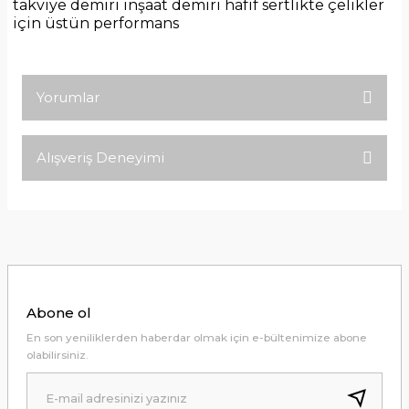
takviye demiri inşaat demiri hafif sertlikte çelikler
için üstün performans
Yorumlar
Alışveriş Deneyimi
Bu ürüne ilk yorumu siz yapın!
Tirolcamp sitesinde aradığınız
ürünleri rahatça bulabilirsiniz .
Yorum Yaz
Görseller anlaşılır şekilde fiyatları
uygun çeşitleri çok. Ürünü itinalı bir
şekilde gönderiyorlar.
M... K... | 24/12/2025
Abone ol
Hiç sıkıntı çekmedim, hızlı bir şekilde
En son yeniliklerden haberdar olmak için e-bültenimize abone
ulaştı.
olabilirsiniz.
B... A... | 24/12/2024