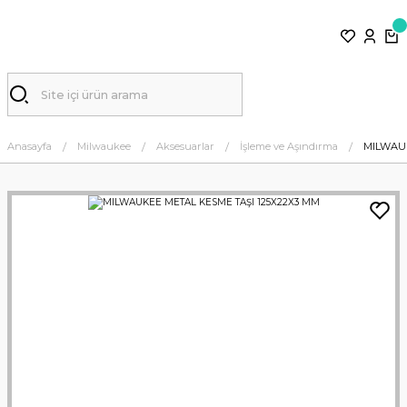
Anasayfa
Milwaukee
Aksesuarlar
İşleme ve Aşındırma
MILWAUK