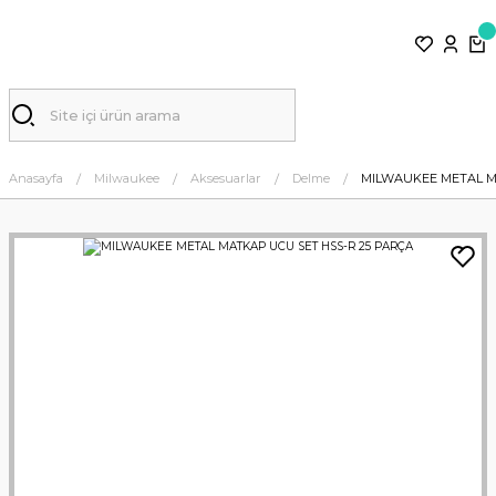
Anasayfa
Milwaukee
Aksesuarlar
Delme
MILWAUKEE METAL M