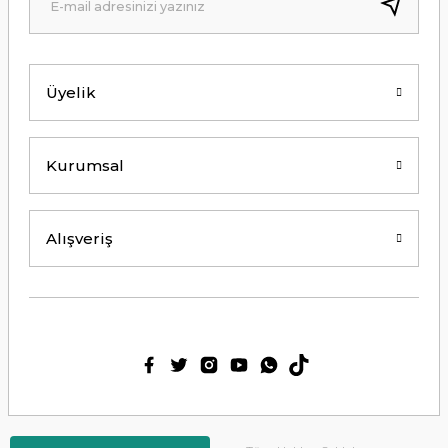
Kolay erişilebilir bir site.
Y... K... | 21/09/2024
Üyelik
Kesinlikle Hem Ürünü hem de firmayı
tavsiye ederim. Gayet ilgili ve
açıklayıcı bir şekilde benimle
ilgilendiler. Çok Çok Teşekkür ederim.
Kurumsal
Ali Bal | 06/06/2024
Teşekkürler ilgi alaka süper.
Alışveriş
M... M... | 25/05/2024
Thetford tuvalet kimyasalını başka
ürün kullanmış biri olarak tek
geçerim. Bu siteden ilk kez alışveriş
yaptım. Çok memnun kaldım. 3. gün
sabah ürün elime ulaştı. Teşekkür
ederim.
Ülkü Meriç | 15/01/2024