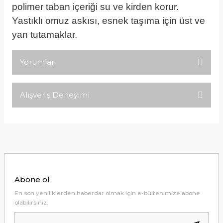
polimer taban içeriği su ve kirden korur.
Yastıklı omuz askısı, esnek taşıma için üst ve
yan tutamaklar.
Yorumlar
Alışveriş Deneyimi
Bu ürüne ilk yorumu siz yapın!
Tirolcamp sitesinde aradığınız
ürünleri rahatça bulabilirsiniz .
Yorum Yaz
Görseller anlaşılır şekilde fiyatları
uygun çeşitleri çok. Ürünü itinalı bir
şekilde gönderiyorlar.
M... K... | 24/12/2025
Abone ol
Hiç sıkıntı çekmedim, hızlı bir şekilde
En son yeniliklerden haberdar olmak için e-bültenimize abone
ulaştı.
olabilirsiniz.
B... A... | 24/12/2024