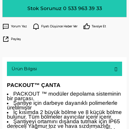
Stok Sorunuz 0 533 963 39 33
Yorum Yaz
Fiyatı Düşünce Haber Ver
Tavsiye Et
Paylaş
Ürün Bilgisi
PACKOUT™ ÇANTA
PACKOUT ™ modüler depolama sisteminin
bir parçası.
Şantiye için darbeye dayanıklı polimerlerle
üretilmiştir
İç kısımda 2 büyük bölme ve 8 küçük bölme
bulunur. Tüm bölmeler ayırıcılar içerir içerir.
Şantiyeyi ortamını dışarıda tutmak için IP65
dereceli Yağmur toz ve hava sızdırmazlığı