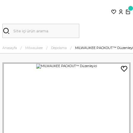
Anasayfa
Milwaukee
Depolama
MILWAUKEE PACKOUT™ Düzenleyi