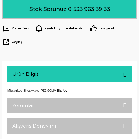
Stok Sorunuz 0 533 963 39 33
Yorum Yaz
Fiyatı Düşünce Haber Ver
Tavsiye Et
Paylaş
Ürün Bilgisi
Milwaukee Shockwave PZ2 90MM Bits Uç
Yorumlar
Alışveriş Deneyimi
Bu ürüne ilk yorumu siz yapın!