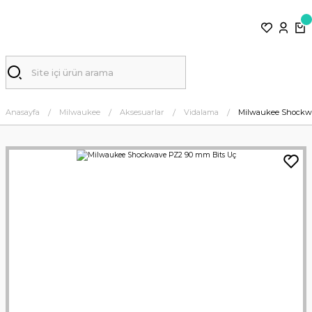
Anasayfa
Milwaukee
Aksesuarlar
Vidalama
Milwaukee Shockw