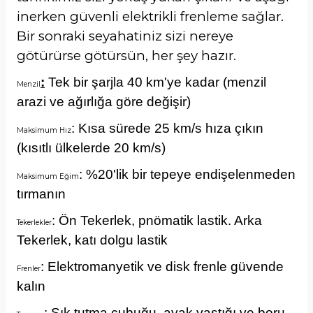
inerken güvenli elektrikli frenleme sağlar.
Bir sonraki seyahatiniz sizi nereye
götürürse götürsün, her şey hazır.
:
Tek bir şarjla 40 km'ye kadar (menzil
Menzil
arazi ve ağırlığa göre değişir)
: Kısa sürede 25 km/s hıza çıkın
Maksimum Hız
(kısıtlı ülkelerde 20 km/s)
: %20'lik bir tepeye endişelenmeden
Maksimum Eğim
tırmanın
: Ön Tekerlek, pnömatik lastik. Arka
Tekerlekler
Tekerlek, katı dolgu lastik
: Elektromanyetik ve disk frenle güvende
Frenler
kalın
: Şık tutma çubuğu, ayak yastığı ve boru