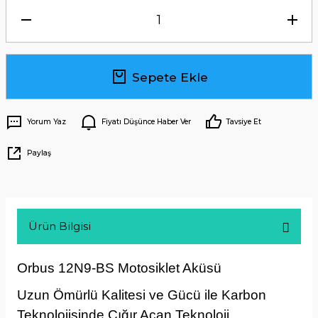
Sepete Ekle
Yorum Yaz
Fiyatı Düşünce Haber Ver
Tavsiye Et
Paylaş
Ürün Bilgisi
Orbus 12N9-BS Motosiklet Aküsü
Uzun Ömürlü Kalitesi ve Gücü ile Karbon
Teknolojisinde Çığır Açan Teknoloji