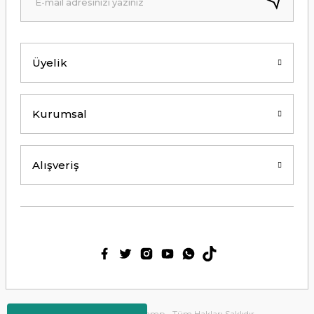
Kolay erişilebilir bir site.
Y... K... | 21/09/2024
Üyelik
Kesinlikle Hem Ürünü hem de firmayı
tavsiye ederim. Gayet ilgili ve
açıklayıcı bir şekilde benimle
ilgilendiler. Çok Çok Teşekkür ederim.
Kurumsal
Ali Bal | 06/06/2024
Teşekkürler ilgi alaka süper.
Alışveriş
M... M... | 25/05/2024
Thetford tuvalet kimyasalını başka
ürün kullanmış biri olarak tek
geçerim. Bu siteden ilk kez alışveriş
yaptım. Çok memnun kaldım. 3. gün
sabah ürün elime ulaştı. Teşekkür
ederim.
Ülkü Meriç | 15/01/2024
2025 Copyright Tirolcamp - Tüm Hakları Saklıdır.