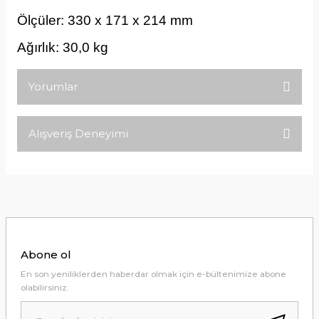
Ölçüler: 330 x 171 x 214 mm
Ağırlık: 30,0 kg
Yorumlar
Alışveriş Deneyimi
Bu ürüne ilk yorumu siz yapın!
Tirolcamp sitesinde aradığınız
ürünleri rahatça bulabilirsiniz .
Yorum Yaz
Görseller anlaşılır şekilde fiyatları
uygun çeşitleri çok. Ürünü itinalı bir
şekilde gönderiyorlar.
M... K... | 24/12/2025
Abone ol
Hiç sıkıntı çekmedim, hızlı bir şekilde
En son yeniliklerden haberdar olmak için e-bültenimize abone
ulaştı.
olabilirsiniz.
B... A... | 24/12/2024