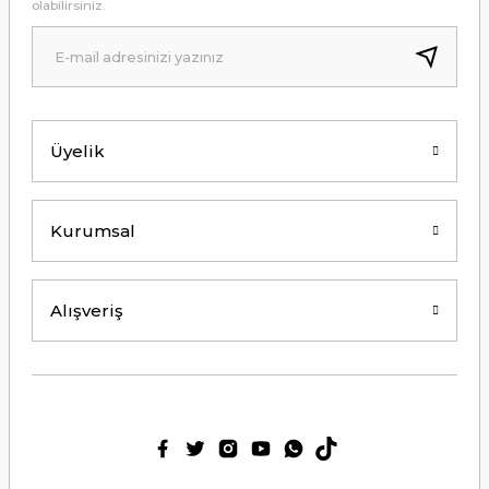
olabilirsiniz.
B... A... | 24/12/2024
Kolay erişilebilir bir site.
Y... K... | 21/09/2024
Üyelik
Kesinlikle Hem Ürünü hem de firmayı
tavsiye ederim. Gayet ilgili ve
açıklayıcı bir şekilde benimle
ilgilendiler. Çok Çok Teşekkür ederim.
Kurumsal
Ali Bal | 06/06/2024
Teşekkürler ilgi alaka süper.
Alışveriş
M... M... | 25/05/2024
Thetford tuvalet kimyasalını başka
ürün kullanmış biri olarak tek
geçerim. Bu siteden ilk kez alışveriş
yaptım. Çok memnun kaldım. 3. gün
sabah ürün elime ulaştı. Teşekkür
ederim.