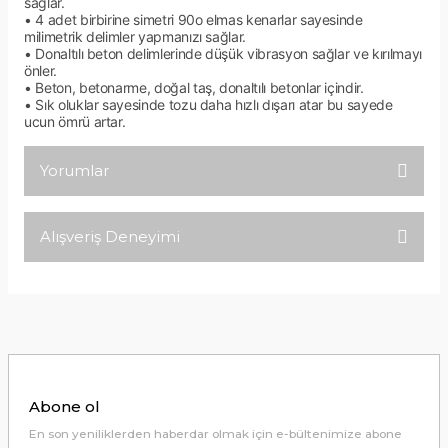
sağlar.
• 4 adet birbirine simetri 90o elmas kenarlar sayesinde
milimetrik delimler yapmanızı sağlar.
• Donaltılı beton delimlerinde düşük vibrasyon sağlar ve kırılmayı
önler.
• Beton, betonarme, doğal taş, donaltılı betonlar içindir.
• Sık oluklar sayesinde tozu daha hızlı dışarı atar bu sayede
ucun ömrü artar.
Yorumlar
Alışveriş Deneyimi
Bu ürüne ilk yorumu siz yapın!
Tirolcamp sitesinde aradığınız
ürünleri rahatça bulabilirsiniz .
Yorum Yaz
Görseller anlaşılır şekilde fiyatları
uygun çeşitleri çok. Ürünü itinalı bir
şekilde gönderiyorlar.
M... K... | 24/12/2025
Abone ol
Hiç sıkıntı çekmedim, hızlı bir şekilde
En son yeniliklerden haberdar olmak için e-bültenimize abone
ulaştı.