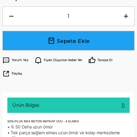
Sepete Ekle
Yorum Yaz
Fiyatı Düşünce Haber Ver
Tavsiye Et
Paylaş
Ürün Bilgisi
SDS-PLUS MX4 BETON MATKAP UCU - 4 ELMAS
• % 50 Daha uzun ömür
• Tek parça sağlam elmas uzun ömür ve kolay merkezleme