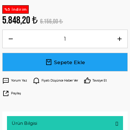
%5 İndirim
5.848,20 ₺
6.156,00 ₺
Sepete Ekle
Yorum Yaz
Fiyatı Düşünce Haber Ver
Tavsiye Et
Paylaş
Ürün Bilgisi