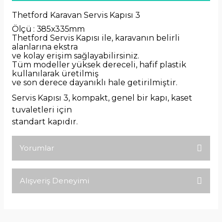
Thetford Karavan Servis Kapısı 3
Ölçü : 385x335mm
Thetford Servis Kapısı ile, karavanın belirli
alanlarına ekstra
ve kolay erişim sağlayabilirsiniz.
Tüm modeller yüksek dereceli, hafif plastik
kullanılarak üretilmiş
ve son derece dayanıklı hale getirilmiştir.
Servis Kapısı 3
, kompakt, genel bir kapı, kaset
tuvaletleri için
standart kapıdır.
Yorumlar
Alışveriş Deneyimi
Bu ürüne ilk yorumu siz yapın!
Tirolcamp sitesinde aradığınız
ürünleri rahatça bulabilirsiniz .
Yorum Yaz
Görseller anlaşılır şekilde fiyatları