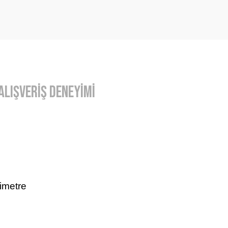
Alışveriş Deneyimi
imetre