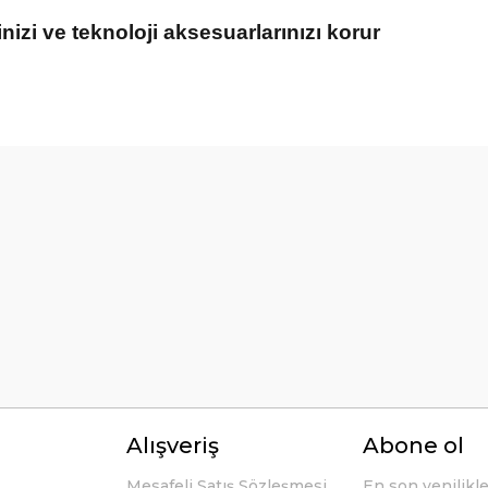
inizi ve teknoloji aksesuarlarınızı korur
örseller anlaşılır şekilde fiyatları
Bu ürüne ilk yorumu siz yapın!
Yorum Yaz
li ve açıklayıcı bir şekilde benimle
Alışveriş
Abone ol
Mesafeli Satış Sözleşmesi
En son yenilikl