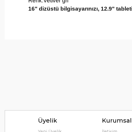
Renk:Vetiver gri
16" dizüstü bilgisayarınızı, 12.9" tablet
Tirolcamp sitesinde aradığınız ürünleri rahatça bulabilirsiniz . G
uygun çeşitleri çok. Ürünü itinalı bir şekilde gönderiyorlar.
M... K... | 24/12/2025
Hiç sıkıntı çekmedim, hızlı bir şekilde ulaştı.
B... A... | 24/12/2024
Kolay erişilebilir bir site.
Y... K... | 21/09/2024
Kesinlikle Hem Ürünü hem de firmayı tavsiye ederim. Gayet ilgi
ilgilendiler. Çok Çok Teşekkür ederim.
Üyelik
Kurumsal
Ali Bal | 06/06/2024
Yeni Üyelik
İletişim