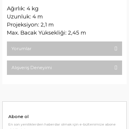
Ağırlık: 4 kg
Uzunluk: 4 m
Projeksiyon: 2,1 m
Max. Bacak Yüksekliği: 2,45 m
Yorumlar
Alışveriş Deneyimi
Bu ürüne ilk yorumu siz yapın!
Tirolcamp sitesinde aradığınız
ürünleri rahatça bulabilirsiniz .
Yorum Yaz
Görseller anlaşılır şekilde fiyatları
uygun çeşitleri çok. Ürünü itinalı bir
şekilde gönderiyorlar.
M... K... | 24/12/2025
Abone ol
Hiç sıkıntı çekmedim, hızlı bir şekilde
En son yeniliklerden haberdar olmak için e-bültenimize abone
ulaştı.