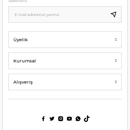
olabilirsiniz.
B... A... | 24/12/2024
Kolay erişilebilir bir site.
Y... K... | 21/09/2024
Üyelik
Kesinlikle Hem Ürünü hem de firmayı
tavsiye ederim. Gayet ilgili ve
açıklayıcı bir şekilde benimle
ilgilendiler. Çok Çok Teşekkür ederim.
Kurumsal
Ali Bal | 06/06/2024
Teşekkürler ilgi alaka süper.
Alışveriş
M... M... | 25/05/2024
Thetford tuvalet kimyasalını başka
ürün kullanmış biri olarak tek
geçerim. Bu siteden ilk kez alışveriş
yaptım. Çok memnun kaldım. 3. gün
sabah ürün elime ulaştı. Teşekkür
ederim.