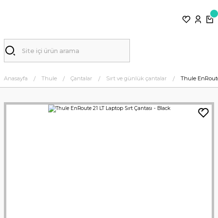
Anasayfa
Thule
Çantalar
Sırt ve günlük çantalar
Thule EnRoute 