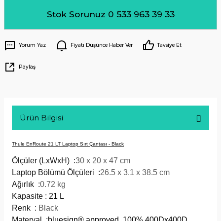
Stok Sorunuz 0 533 963 39 33
Yorum Yaz
Fiyatı Düşünce Haber Ver
Tavsiye Et
Paylaş
Ürün Bilgisi
Thule EnRoute 21 LT Laptop Sırt Çantası - Black
Ölçüler (LxWxH) :
30 x 20 x 47 cm
Laptop Bölümü Ölçüleri :
26.5 x 3.1 x 38.5 cm
Ağırlık :
0.72 kg
Kapasite
:
21 L
Renk
:
Black
Materyal :
bluesign® approved, 100% 400Dx400D