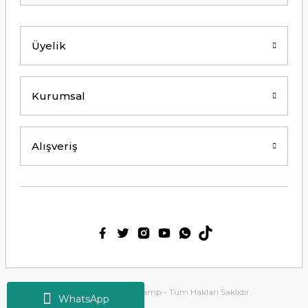
Kolay erişilebilir bir site.
Y... K... | 21/09/2024
Üyelik
Kesinlikle Hem Ürünü hem de firmayı
tavsiye ederim. Gayet ilgili ve
açıklayıcı bir şekilde benimle
ilgilendiler. Çok Çok Teşekkür ederim.
Kurumsal
Ali Bal | 06/06/2024
Teşekkürler ilgi alaka süper.
Alışveriş
M... M... | 25/05/2024
Thetford tuvalet kimyasalını başka
ürün kullanmış biri olarak tek
geçerim. Bu siteden ilk kez alışveriş
yaptım. Çok memnun kaldım. 3. gün
sabah ürün elime ulaştı. Teşekkür
ederim.
Ülkü Meriç | 15/01/2024
2025 Copyright Tirolcamp - Tüm Hakları Saklıdır.
WhatsApp