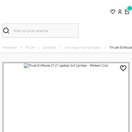
Anasayfa
Thule
Çantalar
Sırt ve günlük çantalar
Thule EnRoute 