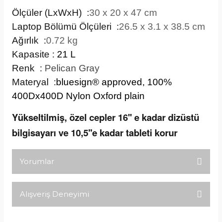
Ölçüler (LxWxH) :
30 x 20 x 47 cm
Laptop Bölümü Ölçüleri :
26.5 x 3.1 x 38.5 cm
Ağırlık :
0.72 kg
Kapasite
:
21 L
Renk
:
Pelican Gray
Materyal :
bluesign® approved, 100%
400Dx400D Nylon Oxford plain
Yükseltilmiş, özel cepler 16'' e kadar dizüstü
bilgisayarı ve 10,5''e kadar tableti korur
Yorumlar
Alışveriş Deneyimi
Bu ürüne ilk yorumu siz yapın!
Tirolcamp sitesinde aradığınız