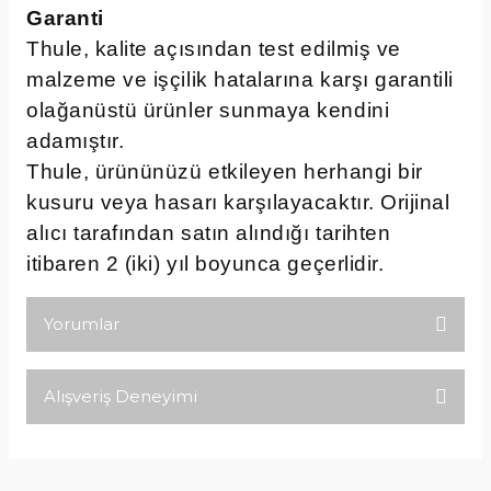
Garanti
Thule, kalite açısından test edilmiş ve
malzeme ve işçilik hatalarına karşı garantili
olağanüstü ürünler sunmaya kendini
adamıştır.
Thule, ürününüzü etkileyen herhangi bir
kusuru veya hasarı karşılayacaktır. Orijinal
alıcı tarafından satın alındığı tarihten
itibaren 2 (iki) yıl boyunca geçerlidir.
Yorumlar
Alışveriş Deneyimi
Bu ürüne ilk yorumu siz yapın!
Tirolcamp sitesinde aradığınız
ürünleri rahatça bulabilirsiniz .
Yorum Yaz
Görseller anlaşılır şekilde fiyatları