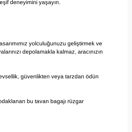
keşif deneyimini yaşayın.
ı tasarımımız yolculuğunuzu geliştirmek ve
şyalarınızı depolamakla kalmaz, aracınızın
işlevsellik, güvenlikten veya tarzdan ödün
e odaklanan bu tavan bagajı rüzgar