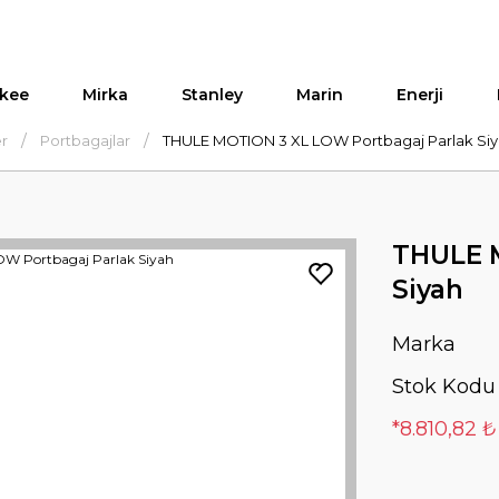
kee
Mirka
Stanley
Marin
Enerji
er
Portbagajlar
THULE MOTION 3 XL LOW Portbagaj Parlak Si
THULE M
Siyah
Marka
Stok Kodu
*8.810,82 ₺