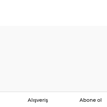
örseller anlaşılır şekilde fiyatları
Bu ürüne ilk yorumu siz yapın!
Yorum Yaz
li ve açıklayıcı bir şekilde benimle
Alışveriş
Abone ol