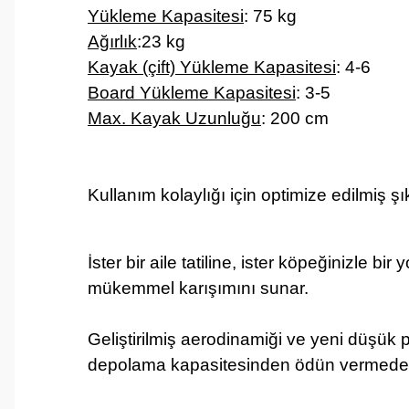
Yükleme Kapasitesi
: 75 kg
Ağırlık
:23 kg
Kayak (çift) Yükleme Kapasitesi
: 4-6
Board Yükleme Kapasitesi
: 3-5
Max. Kayak Uzunluğu
: 200 cm
Kullanım kolaylığı için optimize edilmiş şı
İster bir aile tatiline, ister köpeğinizle b
mükemmel karışımını sunar.
Geliştirilmiş aerodinamiği ve yeni düşük 
depolama kapasitesinden ödün vermeden d