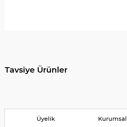
Tirolcamp sitesinde aradığınız ürünleri rahatça bulabilirsiniz . G
uygun çeşitleri çok. Ürünü itinalı bir şekilde gönderiyorlar.
M... K... | 24/12/2025
Hiç sıkıntı çekmedim, hızlı bir şekilde ulaştı.
B... A... | 24/12/2024
Tavsiye Ürünler
Kolay erişilebilir bir site.
Y... K... | 21/09/2024
Kesinlikle Hem Ürünü hem de firmayı tavsiye ederim. Gayet ilgi
ilgilendiler. Çok Çok Teşekkür ederim.
Ali Bal | 06/06/2024
Üyelik
Kurumsal