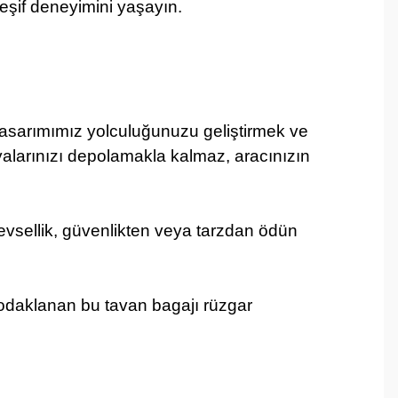
keşif deneyimini yaşayın.
ı tasarımımız yolculuğunuzu geliştirmek ve
şyalarınızı depolamakla kalmaz, aracınızın
işlevsellik, güvenlikten veya tarzdan ödün
e odaklanan bu tavan bagajı rüzgar