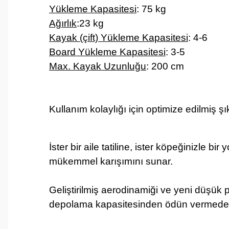
Yükleme Kapasitesi
: 75 kg
Ağırlık
:23 kg
Kayak (çift) Yükleme Kapasitesi
: 4-6
Board Yükleme Kapasitesi
: 3-5
Max. Kayak Uzunluğu
: 200 cm
Kullanım kolaylığı için optimize edilmiş şı
İster bir aile tatiline, ister köpeğinizle b
mükemmel karışımını sunar.
Geliştirilmiş aerodinamiği ve yeni düşük 
depolama kapasitesinden ödün vermeden d