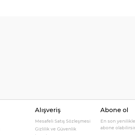
örseller anlaşılır şekilde fiyatları
Bu ürüne ilk yorumu siz yapın!
Yorum Yaz
li ve açıklayıcı bir şekilde benimle
Alışveriş
Abone ol
Mesafeli Satış Sözleşmesi
En son yenilikl
abone olabilirsi
u
Gizlilik ve Güvenlik