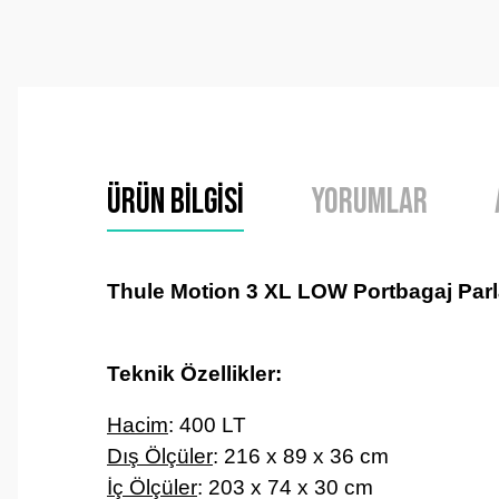
Ürün Bilgisi
Yorumlar
Thule Motion 3 XL LOW Portbagaj Parla
Teknik Özellikler:
Hacim
: 400 LT
Dış Ölçüler
:
216 x 89 x 36 cm
İç Ölçüler
:
203 x 74 x 30 cm