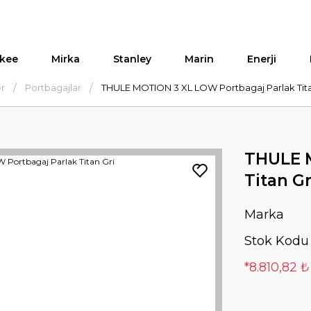
kee
Mirka
Stanley
Marin
Enerji
er
Portbagajlar
THULE MOTION 3 XL LOW Portbagaj Parlak Tita
THULE M
Titan Gr
Marka
Stok Kodu
*8.810,82 ₺