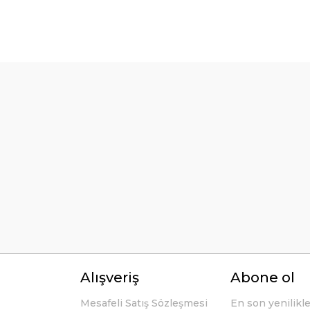
örseller anlaşılır şekilde fiyatları
Bu ürüne ilk yorumu siz yapın!
Yorum Yaz
li ve açıklayıcı bir şekilde benimle
Alışveriş
Abone ol
Mesafeli Satış Sözleşmesi
En son yenilikl