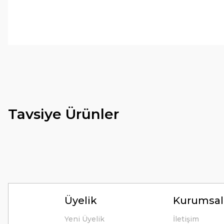
Tirolcamp sitesinde aradığınız ürünleri rahatça bulabilirsiniz . G
uygun çeşitleri çok. Ürünü itinalı bir şekilde gönderiyorlar.
M... K... | 24/12/2025
Hiç sıkıntı çekmedim, hızlı bir şekilde ulaştı.
B... A... | 24/12/2024
Tavsiye Ürünler
Kolay erişilebilir bir site.
Y... K... | 21/09/2024
Kesinlikle Hem Ürünü hem de firmayı tavsiye ederim. Gayet ilgi
ilgilendiler. Çok Çok Teşekkür ederim.
Ali Bal | 06/06/2024
Üyelik
Kurumsal
Teşekkürler ilgi alaka süper.
Yeni Üyelik
İletişim