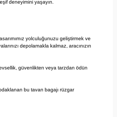
keşif deneyimini yaşayın.
ı tasarımımız yolculuğunuzu geliştirmek ve
şyalarınızı depolamakla kalmaz, aracınızın
işlevsellik, güvenlikten veya tarzdan ödün
e odaklanan bu tavan bagajı rüzgar