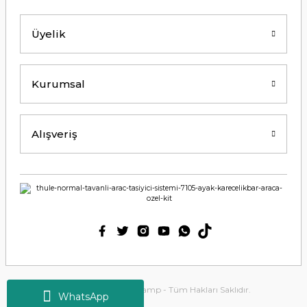
Y... K... | 21/09/2024
Üyelik
Kesinlikle Hem Ürünü hem de firmayı
tavsiye ederim. Gayet ilgili ve
açıklayıcı bir şekilde benimle
ilgilendiler. Çok Çok Teşekkür ederim.
Kurumsal
Ali Bal | 06/06/2024
Teşekkürler ilgi alaka süper.
Alışveriş
M... M... | 25/05/2024
Thetford tuvalet kimyasalını başka
ürün kullanmış biri olarak tek
geçerim. Bu siteden ilk kez alışveriş
yaptım. Çok memnun kaldım. 3. gün
sabah ürün elime ulaştı. Teşekkür
ederim.
Ülkü Meriç | 15/01/2024
2025 Copyright Tirolcamp - Tüm Hakları Saklıdır.
WhatsApp
Deneyimini Paylaş