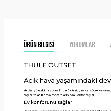
Ürün Bilgisi
Yorumlar
THULE OUTSET
Açık hava yaşamındaki dev
Yerden yükseltilmiş olan Thule Outset, çamur, böcek veya enge
sağlar ve açık hava maceralarınızda konfor sağlar.
Ev konforunu sağlar
Panoramik manzaraya ve geniş iç mekana sahip çadır, siz ve arka