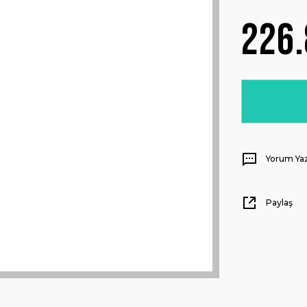
226.
Yorum Ya
Paylaş