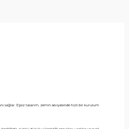
ı sağlar. Eşsiz tasarım, zemin seviyesinde hızlı bir kurulum
zelliğidir, çünkü düşük yüksekliği çocuklar, yaşlılar ve evcil