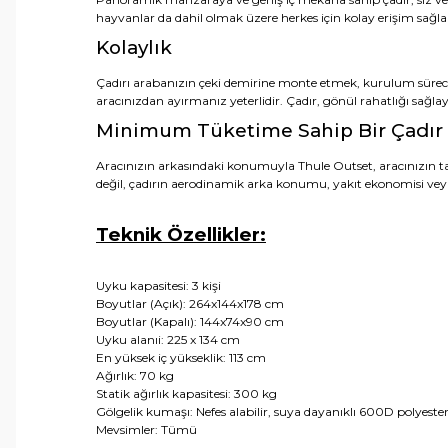
hayvanlar da dahil olmak üzere herkes için kolay erişim sağla
Kolaylık
Çadırı arabanızın çeki demirine monte etmek, kurulum sürecini
aracınızdan ayırmanız yeterlidir. Çadır, gönül rahatlığı sağlay
Minimum Tüketime Sahip Bir Çadır
Aracınızın arkasındaki konumuyla Thule Outset, aracınızın ta
değil, çadırın aerodinamik arka konumu, yakıt ekonomisi veya 
Teknik Özellikler:
Uyku kapasitesi: 3 kişi
Boyutlar (Açık): 264x144x178 cm
Boyutlar (Kapalı): 144x74x90 cm
Uyku alanıi: 225 x 134 cm
En yüksek iç yükseklik: 113 cm
Ağırlık: 70 kg
Statik ağırlık kapasitesi: 300 kg
Gölgelik kumaşı: Nefes alabilir, suya dayanıklı 600D polyeste
Mevsimler: Tümü