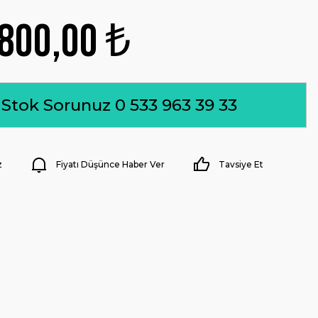
800,00 ₺
Stok Sorunuz 0 533 963 39 33
z
Fiyatı Düşünce Haber Ver
Tavsiye Et