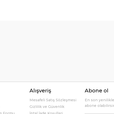
örseller anlaşılır şekilde fiyatları
Bu ürüne ilk yorumu siz yapın!
Yorum Yaz
li ve açıklayıcı bir şekilde benimle
Alışveriş
Abone ol
Mesafeli Satış Sözleşmesi
En son yenilikl
abone olabilirsi
u
Gizlilik ve Güvenlik
im Formu
İptal İade Koşullari