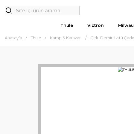
Thule
Victron
Milwau
Anasayfa
Thule
Kamp & Karavan
Çeki Demiri Üstü Çadır