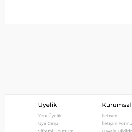
Tirolcamp sitesinde aradığınız ürünleri rahatça bulabilirsiniz . G
uygun çeşitleri çok. Ürünü itinalı bir şekilde gönderiyorlar.
M... K... | 24/12/2025
Hiç sıkıntı çekmedim, hızlı bir şekilde ulaştı.
B... A... | 24/12/2024
Kolay erişilebilir bir site.
Y... K... | 21/09/2024
Kesinlikle Hem Ürünü hem de firmayı tavsiye ederim. Gayet ilgi
ilgilendiler. Çok Çok Teşekkür ederim.
Üyelik
Kurumsal
Ali Bal | 06/06/2024
Yeni Üyelik
İletişim
Üye Girişi
İletişim Form
Teşekkürler ilgi alaka süper.
Şifremi Unuttum
Havale Bildir