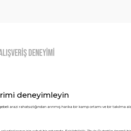
Alışveriş Deneyimi
rimi deneyimleyin
beli arazi rahatsızlığından arınmış harika bir kamp ortamı ve bir takılma alan
daşlarınız için rahat bir ortamdır. Erişilebilirlik, Thule Outset'in önemli bir ö