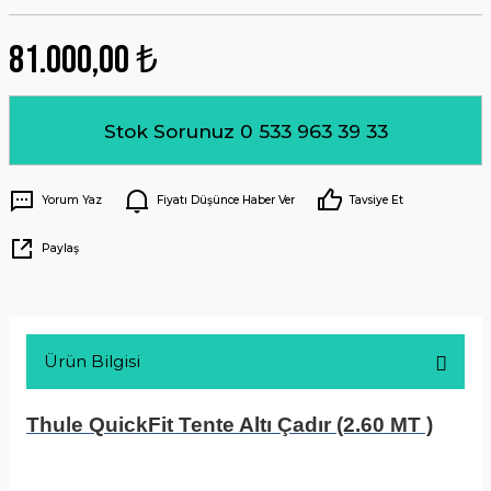
81.000,00 ₺
Stok Sorunuz 0 533 963 39 33
Yorum Yaz
Fiyatı Düşünce Haber Ver
Tavsiye Et
Paylaş
Ürün Bilgisi
Thule QuickFit Tente Altı Çadır (2.60 MT )