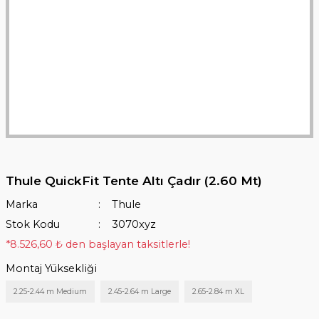
Thule QuickFit Tente Altı Çadır (2.60 Mt)
Marka
Thule
Stok Kodu
3070xyz
*8.526,60 ₺ den başlayan taksitlerle!
Montaj Yüksekliği
2.25-2.44 m Medium
2.45-2.64 m Large
2.65-2.84 m XL