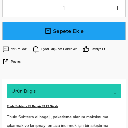
Sepete Ekle
Yorum Yaz
Fiyatı Düşünce Haber Ver
Tavsiye Et
Paylaş
Ürün Bilgisi
Thule Subterra El Bagajı 33 LT Siyah
Thule Subterra el bagajı, paketleme alanını maksimuma 
çıkarmak ve kırışmayı en aza indirmek için bir sıkıştırma 